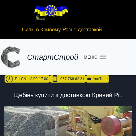
Сипкі в Кривому Розі с доставкой
CтартСтрой
МЕНЮ
Пн-Сб: с 8:00-17:00
067 768 62 31
YouTube
Щебінь купити з доставкою Кривий Ріг.