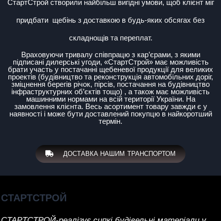
СтартСтрой
створили найбільш вигідні умови, щоб клієнт міг
придбати
щебінь з доставкою в будь-яких обсягах без
складнощів та переплат.
Враховуючи тривалу співпрацю з кар’єрами, з якими
підписані дилерські угоди, «СтартСтрой» має можливість
брати участь у постачанні щебеневої продукції для великих
проектів (будівництво та реконструкція автомобільних доріг,
зміцнення берегів річок, пірсів, постачання на будівництво
інфраструктурних об’єктів тощо) , а також має можливість
машинними нормами на всій території України.
На
замовлення клієнта.
Весь асортимент товару завжди є у
наявності і може бути доставлений покупцю в найкоротший
термін.
ДОСТАВКА НАШИМ ТРАНСПОРТОМ
CTAPTCTPOЙ
CTAPTCTPOЙ-реалізує сипкі будівельні матеріали у