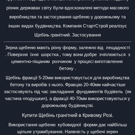
різних державах світу були вдосконалені методи масового
виробництва та застосування щебеню у дорожньому та
інших видах будівництва.
Компанія СтартСтрой реалізує
Щебінь гранітний.
Застосування
Зерна щебеню мають різну форму, залежно від
лещадності
.
Поверхня
їхня
шорстка
, тому вони добре
зчіплюються
з
цементно-піщаним
розчином
у процесі виготовлення
бетону
.
Щебінь фракції 5-20мм використовується для виробництва
бетону та виробів з нього.
Фракцію 20-40мм найчастіше
застосовують під час закладання
фундаментів будівель
(як
частина «подушки»), а фракції 40-70мм використовуються у
дорожньому будівництві.
Купити Щебінь гранітний в Кривому Розі.
Використання щебеню
кубовидної
форми дає найбільш
щільне утрамбування.
Наявність у щебені зерен