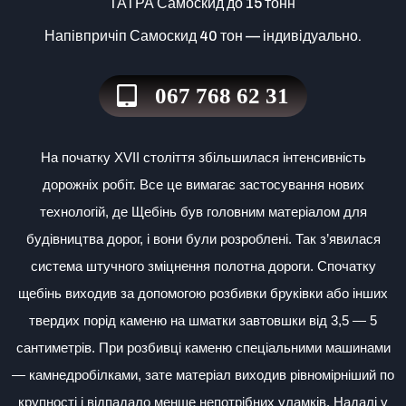
ТАТРА Самоскид до 15 тонн
Напівпричіп Самоскид 40 тон — індивідуально.
067 768 62 31
На початку XVII століття збільшилася інтенсивність
дорожніх робіт. Все це вимагає застосування нових
технологій, де Щебінь був головним матеріалом для
будівництва дорог, і вони були розроблені. Так з’явилася
система штучного зміцнення полотна дороги.
Спочатку
щебінь виходив за допомогою розбивки бруківки або інших
твердих порід каменю на шматки завтовшки від 3,5 — 5
сантиметрів. При розбивці каменю спеціальними машинами
— камнедробілками, зате матеріал виходив рівномірніший по
крупності і відпадало менше непотрібних уламків. Надалі у