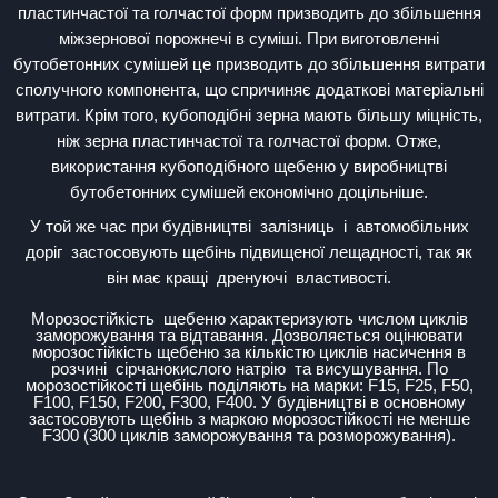
пластинчастої та голчастої форм призводить до збільшення
міжзернової порожнечі в суміші.
При виготовленні
бутобетонних сумішей це призводить до збільшення витрати
сполучного компонента, що спричиняє додаткові матеріальні
витрати.
Крім того, кубоподібні зерна мають більшу міцність,
ніж зерна пластинчастої та голчастої форм.
Отже,
використання кубоподібного щебеню у виробництві
бутобетонних сумішей економічно доцільніше.
У той же час при будівництві
залізниць
і
автомобільних
доріг
застосовують щебінь підвищеної лещадності, так як
він має кращі
дренуючі
властивості.
Морозостійкість
щебеню характеризують числом циклів
заморожування та відтавання.
Дозволяється оцінювати
морозостійкість щебеню за кількістю циклів насичення в
розчині
сірчанокислого натрію
та висушування.
По
морозостійкості щебінь поділяють на марки: F15, F25, F50,
F100, F150, F200, F300, F400.
У будівництві в основному
застосовують щебінь з маркою морозостійкості не менше
F300 (300 циклів заморожування та розморожування).